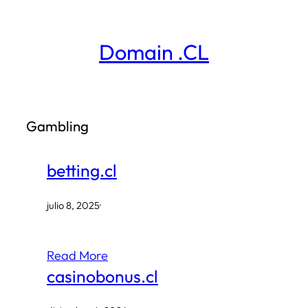
Saltar
al
Domain .CL
contenido
Gambling
betting.cl
julio 8, 2025
·
Read More
casinobonus.cl