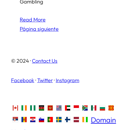
Gambling
Read More
Página siguiente
© 2024 ·
Contact Us
Facebook
·
Twitter
·
Instagram
Domain