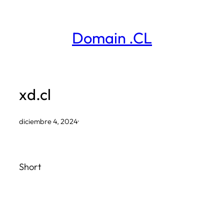
Saltar
al
Domain .CL
contenido
xd.cl
diciembre 4, 2024
·
Short