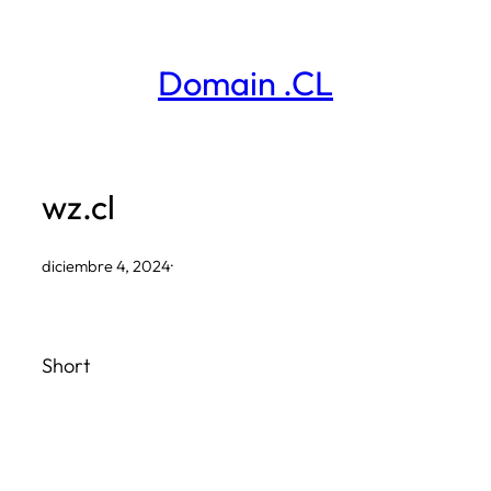
Saltar
al
Domain .CL
contenido
wz.cl
diciembre 4, 2024
·
Short