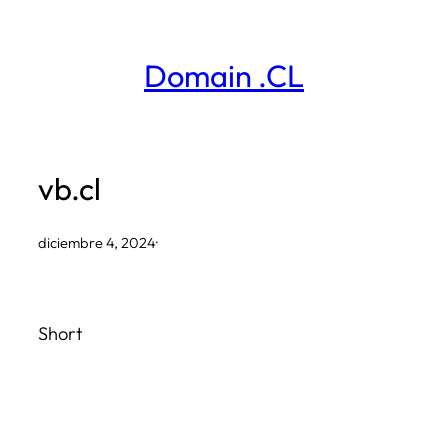
Saltar
al
Domain .CL
contenido
vb.cl
diciembre 4, 2024
·
Short