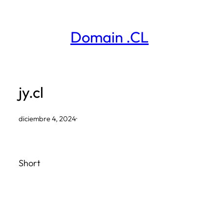
Saltar
al
Domain .CL
contenido
jy.cl
diciembre 4, 2024
·
Short