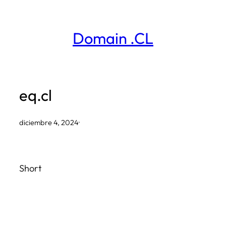
Saltar
al
Domain .CL
contenido
eq.cl
diciembre 4, 2024
·
Short