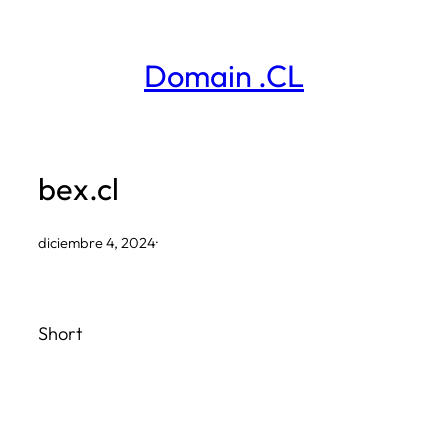
Saltar
al
Domain .CL
contenido
bex.cl
diciembre 4, 2024
·
Short