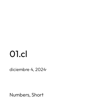
Saltar
al
contenido
01.cl
diciembre 4, 2024
·
Numbers, Short